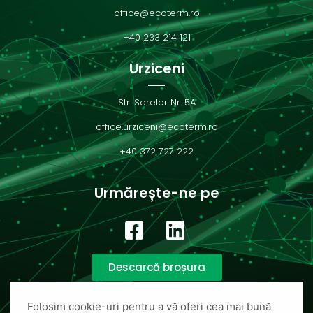
office@ecoterm.ro
+40 233 214 121
Urziceni
Str. Serelor Nr. 5A
office.urziceni@ecoterm.ro
+40 372 727 222
Urmărește-ne pe
Descarcă broșura
Folosim cookie-uri pentru a vă oferi cea mai bună