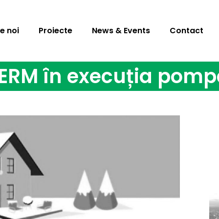
e noi
Proiecte
News & Events
Contact
ERM în execuția pompe