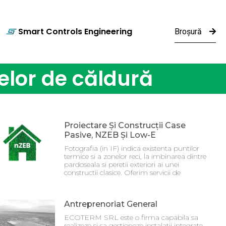
Smart Controls Engineering
Broșură
lor de căldură
Proiectare Și Construcții Case
Pasive, NZEB Și Low-E
Fotografia (in IF) indica existenta puntilor
termice si a zonelor reci, la imbinarea dintre
pardoseala si peretii exteriori ai unei
constructii clasice. Oferim servicii de
Antreprenoriat General
ECOTERM SRL este o firma capabila sa
realizeze si sa gestioneze instalatii integrate