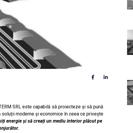
TERM SRL este capabilă să proiecteze și să pună
a soluții moderne și economice în ceea ce privește
ți energie și să creați un mediu interior plăcut pe
onjurător.