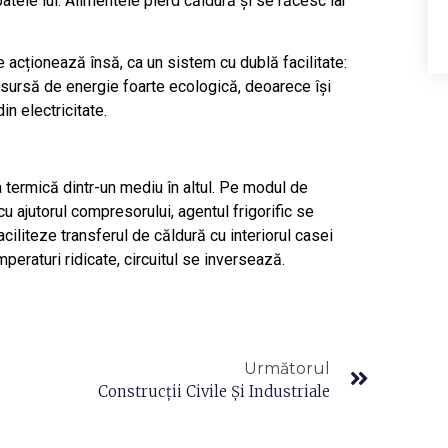
patele lui. Alimentele pierd căldură și se răcesc iar
 acționează însă, ca un sistem cu dublă facilitate:
o sursă de energie foarte ecologică, deoarece își
n electricitate.
 termică dintr-un mediu în altul. Pe modul de
cu ajutorul compresorului, agentul frigorific se
ciliteze transferul de căldură cu interiorul casei
eraturi ridicate, circuitul se inversează.
Următorul
Construcții Civile Și Industriale