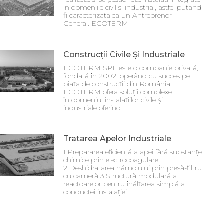
in domeniile civil si industrial, astfel putand
fi caracterizata ca un Antreprenor
General. ECOTERM
Construcții Civile Și Industriale
ECOTERM SRL este o companie privată,
fondată în 2002, operând cu succes pe
piața de construcții din România.
ECOTERM ofera soluții complexe
în domeniul instalațiilor civile și
industriale oferind
Tratarea Apelor Industriale
1.Prepararea eficientă a apei fără substanţe
chimice prin electrocoagulare
2.Deshidratarea nămolului prin presă-filtru
cu cameră 3.Structură modulară a
reactoarelor pentru înălţarea simplă a
conductei instalaţiei