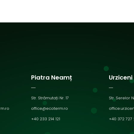
Piatra Neamț
Urziceni
Str. Strămutați Nr. 17
Str. Serelor N
rm.ro
office@ecoterm.ro
office.urzic
+40 233 214 121
+40 372 727