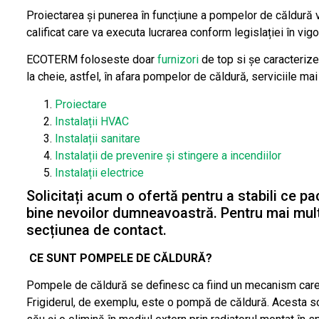
Proiectarea și punerea în funcțiune a pompelor de căldură v
calificat care va executa lucrarea conform legislației în vig
ECOTERM foloseste doar
furnizori
de top si șe caracterize
la cheie, astfel, în afara pompelor de căldură, serviciile mai
Proiectare
Instalații HVAC
Instalații sanitare
Instalații de prevenire și stingere a incendiilor
Instalații electrice
Solicitați acum o ofertă pentru a stabili ce pa
bine nevoilor dumneavoastră. Pentru mai mult
secțiunea de contact.
CE SUNT POMPELE DE CĂLDURĂ?
Pompele de căldură se definesc ca fiind un mecanism care 
Frigiderul, de exemplu, este o pompă de căldură. Acesta sco