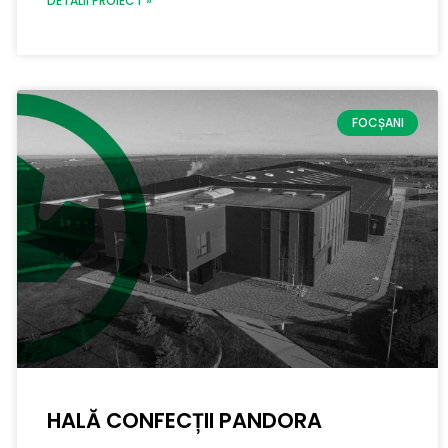
DETALII PROIECT »
FOCȘANI
HALĂ CONFECȚII PANDORA