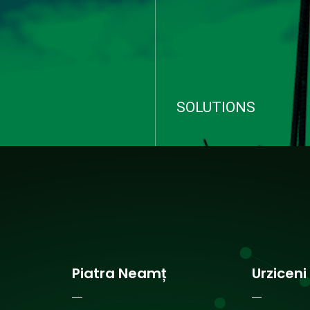
SOLUTIONS
succes pe piața
Proiectare • Instalații HVAC, 
lor din România și oferim
Sanitare, Sprinklere, Inele I
plexe în domeniul
Instalații Electrice și Automa
r HVAC.
Instalații Tehnologice.
viciile
Vezi serviciile
Piatra Neamț
Urziceni