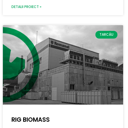
DETALII PROIECT »
TARCĂU
RIG BIOMASS