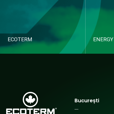
ECOTERM
ENERGY
Suntem o companie cu capital privat,
Activăm cu 
înființată în anul 2002
construcții
soluții com
instalațiilo
Vezi serviciile
Vezi ser
București