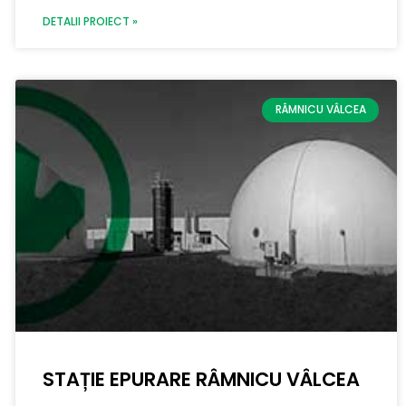
DETALII PROIECT »
RÂMNICU VÂLCEA
STAȚIE EPURARE RÂMNICU VÂLCEA