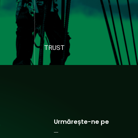
TRUST
Instalații
Instalații Industriale • Desprăfuire,
ncendiu,
Filtrare Noxe, Mentenanță Industrială,
tizări,
Stații Tratare Apă, Stații Epurare Apă.
Vezi serviciile
Urmărește-ne pe