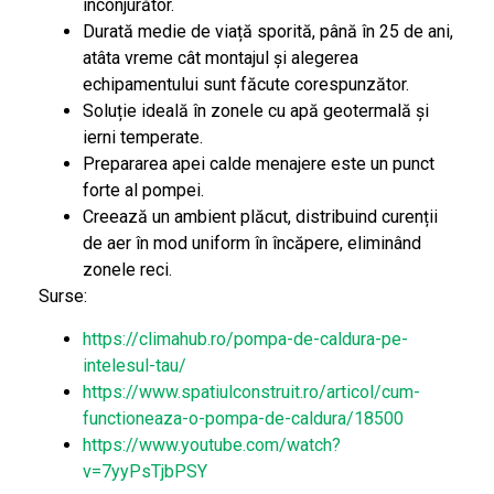
înconjurător.
Durată medie de viață sporită, până în 25 de ani,
atâta vreme cât montajul și alegerea
echipamentului sunt făcute corespunzător.
Soluție ideală în zonele cu apă geotermală și
ierni temperate.
Prepararea apei calde menajere este un punct
forte al pompei.
Creează un ambient plăcut, distribuind curenții
de aer în mod uniform în încăpere, eliminând
zonele reci.
Surse:
https://climahub.ro/pompa-de-caldura-pe-
intelesul-tau/
https://www.spatiulconstruit.ro/articol/cum-
functioneaza-o-pompa-de-caldura/18500
https://www.youtube.com/watch?
v=7yyPsTjbPSY